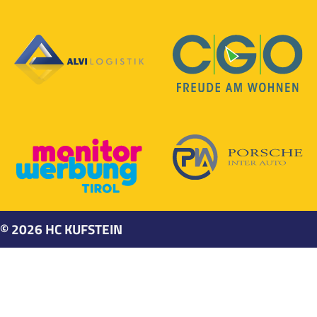
©
2026
HC KUFSTEIN