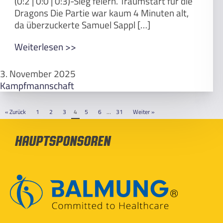
(0:2 | 0:0 | 0:3)-Sieg feiern. Traumstart für die
Dragons Die Partie war kaum 4 Minuten alt,
da überzuckerte Samuel Sappl […]
Weiterlesen >>
3. November 2025
Kampfmannschaft
« Zurück
1
2
3
4
5
6
…
31
Weiter »
Hauptsponsoren