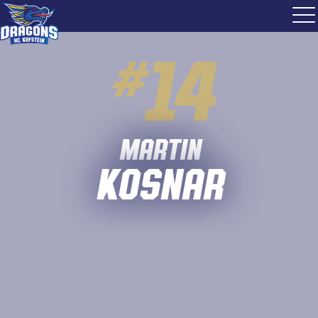
#
14
Martin
Kosnar