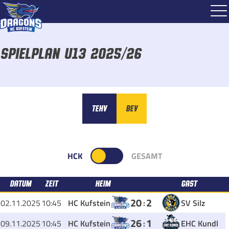
Spielplan U13 2025/26
TEHV
BEV
HCK
GESAMT
DATUM
ZEIT
HEIM
GAST
20
2
02.11.2025
10:45
HC Kufstein
:
SV Silz
26
1
09.11.2025
10:45
HC Kufstein
:
EHC Kundl