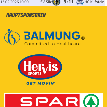
3
11
15.02.2026
10:00
SV Silz
:
HC Kufstein
Hauptsponsoren