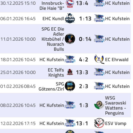
13
4
30.12.2025
15:10
Innsbruck-
:
HC Kufstein
Die Haie "B"
1
13
06.01.2026
16:45
EHC Kundl
:
HC Kufstein
SPG EC Die
Adler
0
14
11.01.2026
10:00
Kitzbühel /
:
HC Kufstein
Nuarach
Bulls
4
2
18.01.2026
10:45
HC Kufstein
:
EC Ehrwald
EC Telfs
13
3
25.01.2026
10:00
:
HC Kufstein
Knights
SPG
2
3
01.02.2026
08:45
:
HC Kufstein
Götzens/Zirl
WSG
Swarovski
1
3
08.02.2026
10:45
HC Kufstein
:
Wattens -
Penguins
13
1
12.02.2026
17:15
HC Kufstein
:
ESV Vomp