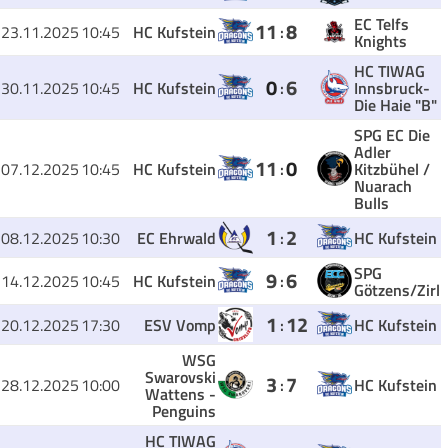
EC Telfs
11
8
23.11.2025
10:45
HC Kufstein
:
Knights
HC TIWAG
0
6
30.11.2025
10:45
HC Kufstein
:
Innsbruck-
Die Haie "B"
SPG EC Die
Adler
11
0
07.12.2025
10:45
HC Kufstein
:
Kitzbühel /
Nuarach
Bulls
1
2
08.12.2025
10:30
EC Ehrwald
:
HC Kufstein
SPG
9
6
14.12.2025
10:45
HC Kufstein
:
Götzens/Zirl
1
12
20.12.2025
17:30
ESV Vomp
:
HC Kufstein
WSG
Swarovski
3
7
28.12.2025
10:00
:
HC Kufstein
Wattens -
Penguins
HC TIWAG