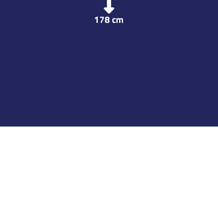
178
cm
League
GP
G
A
TP
QC Int PW
2
0
0
0