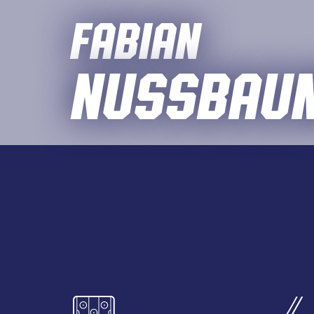
Fabian
Nussbau