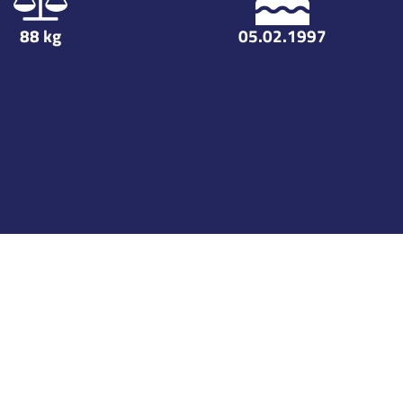
88
kg
05.02.1997
PIM
Playoffs
GP
G
A
TP
PIM
0
|