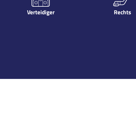
Verteidiger
Rechts
Karriere
Season
Team
2009-2010
Austria Stars PW