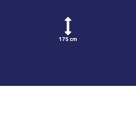
175
cm
gue
GP
G
A
TP
PIM