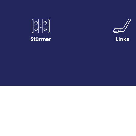
Stürmer
Links
Karriere
Season
Team
Lea