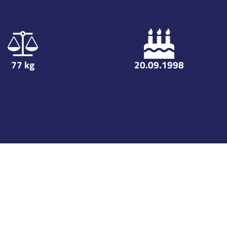
77
kg
20.09.1998
Playoffs
GP
G
A
TP
PIM