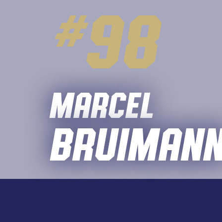
#
98
Marcel
Bruiman