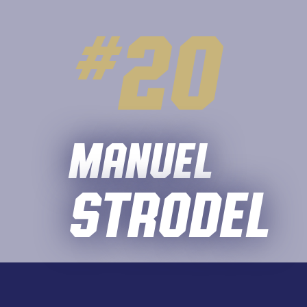
#
20
Manuel
Strodel