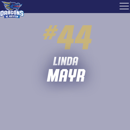
#
44
Linda
Mayr