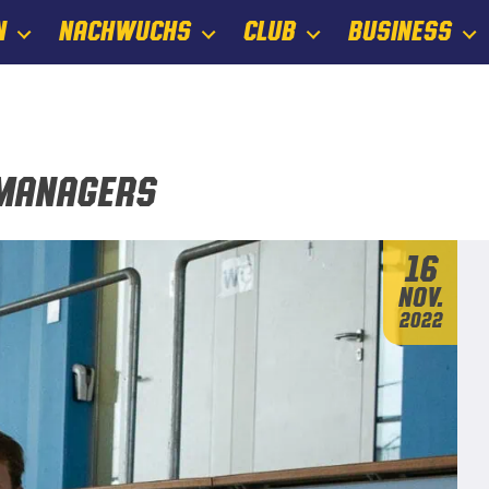
N
NACHWUCHS
CLUB
BUSINESS
 Managers
16
Nov.
2022