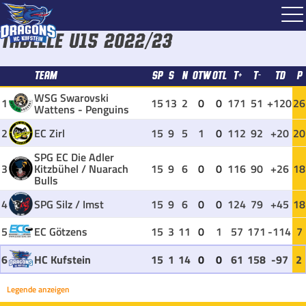
Tabelle U15 2022/23
TEAM
SP
S
N
OTW
OTL
T+
T-
TD
P
WSG Swarovski
1
15
13
2
0
0
171
51
+120
26
Wattens - Penguins
2
EC Zirl
15
9
5
1
0
112
92
+20
20
SPG EC Die Adler
3
Kitzbühel / Nuarach
15
9
6
0
0
116
90
+26
18
Bulls
4
SPG Silz / Imst
15
9
6
0
0
124
79
+45
18
5
EC Götzens
15
3
11
0
1
57
171
-114
7
6
HC Kufstein
15
1
14
0
0
61
158
-97
2
Legende anzeigen