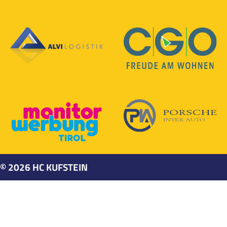
©
2026
HC KUFSTEIN