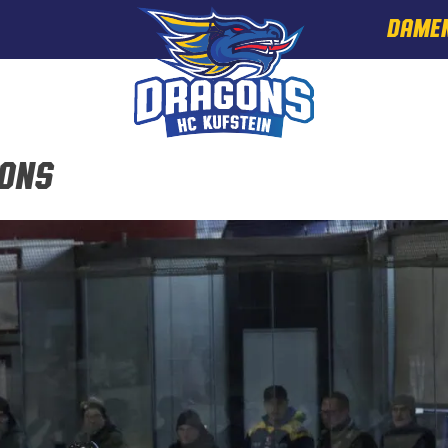
DAME
gons