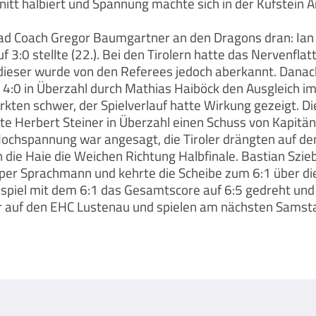
t halbiert und Spannung machte sich in der Kufstein Ar
 Coach Gregor Baumgartner an den Dragons dran: Ian Moti
:0 stellte (22.). Bei den Tirolern hatte das Nervenflat
, dieser wurde von den Referees jedoch aberkannt. Danac
 4:0 in Überzahl durch Mathias Haiböck den Ausgleich im
irkten schwer, der Spielverlauf hatte Wirkung gezeigt. D
hte Herbert Steiner in Überzahl einen Schuss von Kapitä
chspannung war angesagt, die Tiroler drängten auf den 
 die Haie die Weichen Richtung Halbfinale. Bastian Szie
r Sprachmann und kehrte die Scheibe zum 6:1 über die L
piel mit dem 6:1 das Gesamtscore auf 6:5 gedreht und 
her auf den EHC Lustenau und spielen am nächsten Samst