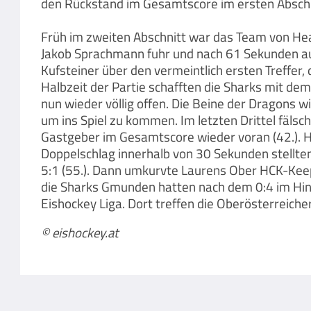
den Rückstand im Gesamtscore im ersten Abschnit
Früh im zweiten Abschnitt war das Team von Head
Jakob Sprachmann fuhr und nach 61 Sekunden auf 3
Kufsteiner über den vermeintlich ersten Treffer
Halbzeit der Partie schafften die Sharks mit dem
nun wieder völlig offen. Die Beine der Dragons w
um ins Spiel zu kommen. Im letzten Drittel fälsc
Gastgeber im Gesamtscore wieder voran (42.). Ho
Doppelschlag innerhalb von 30 Sekunden stellten
5:1 (55.). Dann umkurvte Laurens Ober HCK-Keepe
die Sharks Gmunden hatten nach dem 0:4 im Hins
Eishockey Liga. Dort treffen die Oberösterreic
© eishockey.at