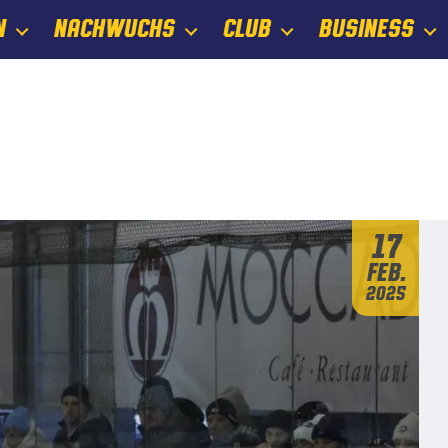
N
NACHWUCHS
CLUB
BUSINESS
17
Feb.
2025