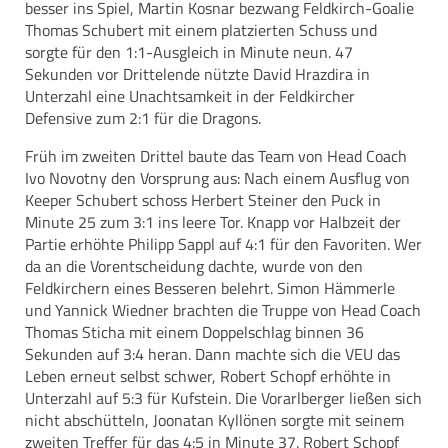
besser ins Spiel, Martin Kosnar bezwang Feldkirch-Goalie
Thomas Schubert mit einem platzierten Schuss und
sorgte für den 1:1-Ausgleich in Minute neun. 47
Sekunden vor Drittelende nützte David Hrazdira in
Unterzahl eine Unachtsamkeit in der Feldkircher
Defensive zum 2:1 für die Dragons.
Früh im zweiten Drittel baute das Team von Head Coach
Ivo Novotny den Vorsprung aus: Nach einem Ausflug von
Keeper Schubert schoss Herbert Steiner den Puck in
Minute 25 zum 3:1 ins leere Tor. Knapp vor Halbzeit der
Partie erhöhte Philipp Sappl auf 4:1 für den Favoriten. Wer
da an die Vorentscheidung dachte, wurde von den
Feldkirchern eines Besseren belehrt. Simon Hämmerle
und Yannick Wiedner brachten die Truppe von Head Coach
Thomas Sticha mit einem Doppelschlag binnen 36
Sekunden auf 3:4 heran. Dann machte sich die VEU das
Leben erneut selbst schwer, Robert Schopf erhöhte in
Unterzahl auf 5:3 für Kufstein. Die Vorarlberger ließen sich
nicht abschütteln, Joonatan Kyllönen sorgte mit seinem
zweiten Treffer für das 4:5 in Minute 37. Robert Schopf