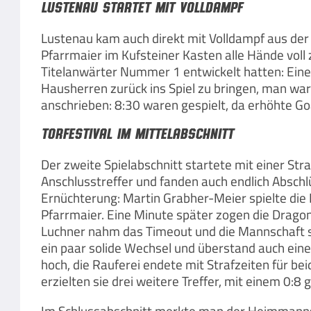
Lustenau startet mit Volldampf
Lustenau kam auch direkt mit Volldampf aus der
Pfarrmaier im Kufsteiner Kasten alle Hände voll
Titelanwärter Nummer 1 entwickelt hatten: Eine
Hausherren zurück ins Spiel zu bringen, man war
anschrieben: 8:30 waren gespielt, da erhöhte Goal
Torfestival im Mittelabschnitt
Der zweite Spielabschnitt startete mit einer St
Anschlusstreffer und fanden auch endlich Abschlü
Ernüchterung: Martin Grabher-Meier spielte die
Pfarrmaier. Eine Minute später zogen die Dragon
Luchner nahm das Timeout und die Mannschaft si
ein paar solide Wechsel und überstand auch ein
hoch, die Rauferei endete mit Strafzeiten für be
erzielten sie drei weitere Treffer, mit einem 0:8 g
Im Schlussabschnitt merkte man der Heimmannscha