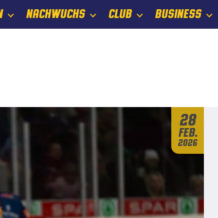
N
NACHWUCHS
CLUB
BUSINESS
28
Feb.
2026