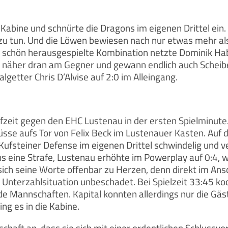
 Kabine und schnürte die Dragons im eigenen Drittel ei
 zu tun. Und die Löwen bewiesen nach nur etwas mehr al
 schön herausgespielte Kombination netzte Dominik Habe
 näher dran am Gegner und gewann endlich auch Scheiben
getter Chris D’Alvise auf 2:0 im Alleingang.
rafzeit gegen den EHC Lustenau in der ersten Spielminute
sse aufs Tor von Felix Beck im Lustenauer Kasten. Auf d
 Kufsteiner Defense im eigenen Drittel schwindelig und
s eine Strafe, Lustenau erhöhte im Powerplay auf 0:4, 
ch seine Worte offenbar zu Herzen, denn direkt im Ansc
e Unterzahlsituation unbeschadet. Bei Spielzeit 33:45 k
ide Mannschaften. Kapital konnten allerdings nur die Gä
ing es in die Kabine.
ft an, dass sie sich mit einer ordentlichen Schlussvor