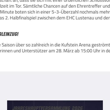
zeit im Tor. Sämtliche Chancen auf den Ehrentreffer un
5. Minute boten sich in einer 5-3-Überzahl nochmals meh
 das 2. Halbfinalspiel zwischen dem EHC Lustenau und den
leinzug!
 Saison über so zahlreich in die Kufstein Arena geström
erinnen und Unterstützer am 28. März ab 15:00 Uhr in d
Jahreshauptversammlung 2026