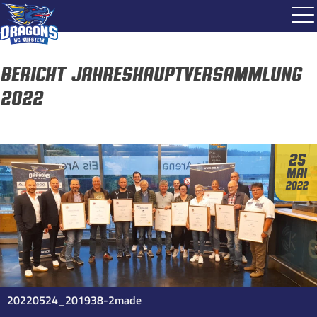
Bericht Jahreshauptversammlung
2022
25
Mai
2022
20220524_201938-2made