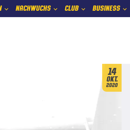
N
NACHWUCHS
CLUB
BUSINESS
14
Okt.
2020